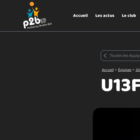
Aller au menu
P2B79
Accueil
Les actus
Le club
Toutes les équip
Accueil
>
Équipes
>
20
U13F