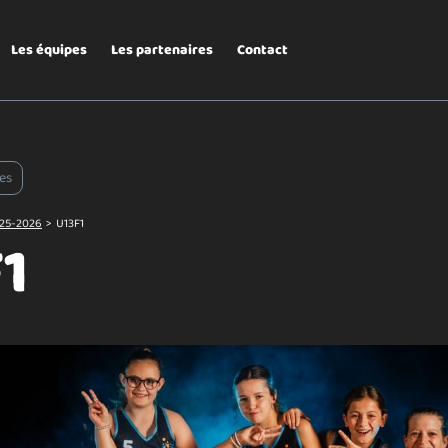
Les équipes
Les partenaires
Contact
es
25-2026
>
U13F1
1