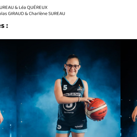
 SUREAU & Léa QUÉREUX
icolas GIRAUD & Charlène SUREAU
s :