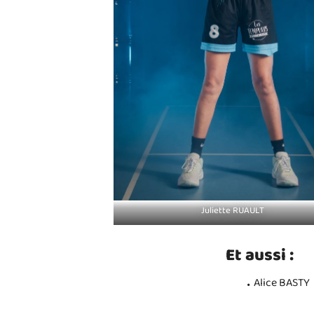
Juliette RUAULT
Et aussi :
Alice BASTY