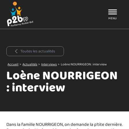
Aller au menu
P2B79
MENU
Toutes les actualités
Accueil
>
Actualités
>
Interviews
>
Loène NOURRIGEON : interview
Loène NOURRIGEON
: interview
Dans la famille NOURRIGEON, on demande la p’tite dernière.