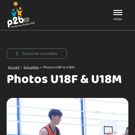
Aller au menu
P2B79
MENU
Toutes les actualités
Accueil
>
Actualités
>
Photos U18F & U18M
Photos U18F & U18M