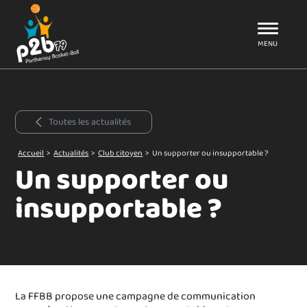
Aller au menu
P2B79
MENU
Toutes les actualités
Accueil
>
Actualités
>
Club citoyen
>
Un supporter ou insupportable ?
Un supporter ou
insupportable ?
La FFBB propose une campagne de communication