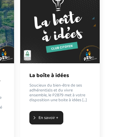
La boîte à idées
r
Soucieux du bien-être de ses
adhérent(e)s et du vivre
ensemble, le P2B79 met à votre
e
disposition une boite à idées […]
ié
En savoir +