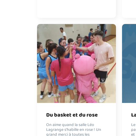
Du basket et du rose
L
On aime quand la salle Léo
Le
Lagrange s’habille en rose ! Un
pa
grand merci à toutes les
et