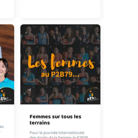
Femmes sur tous les
terrains
as
e
Pour la journée internationale
des droits de la femme, le P2B79