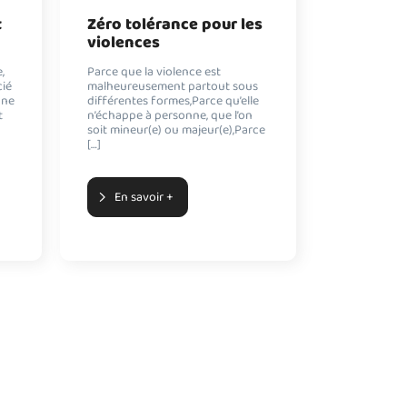
t
Zéro tolérance pour les
violences
,
Parce que la violence est
ié
malheureusement partout sous
nne
différentes formes,Parce qu’elle
t
n’échappe à personne, que l’on
soit mineur(e) ou majeur(e),Parce
[…]
En savoir +