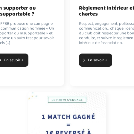
n supporter ou
Règlement intérieur e
nsupportable ?
chartes
 FFBB propose une campagne
Respect, engagement, politesse
 communication nommée « Un
communication… chaque licenc
pporter ou Insupportable » et
du club doit respecter une bo
opose un auto test pour savoir
conduite, et suivre le règlemen
els […]
intérieur de l’association.
En savoir +
En savoir +