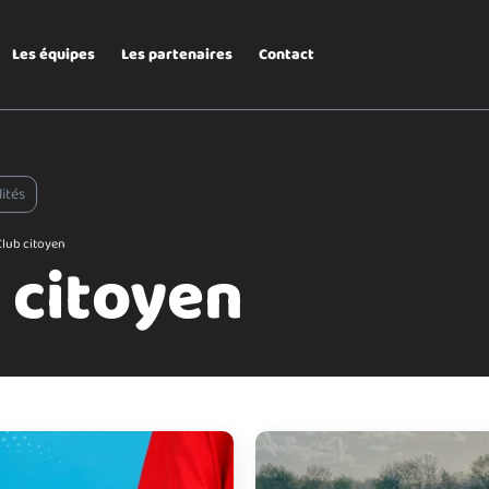
Les équipes
Les partenaires
Contact
lités
Club citoyen
 citoyen