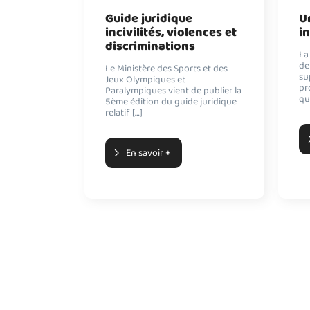
Guide juridique
U
incivilités, violences et
i
discriminations
La
de
Le Ministère des Sports et des
su
Jeux Olympiques et
pr
Paralympiques vient de publier la
qu
5ème édition du guide juridique
relatif […]
En savoir +