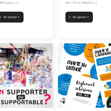
B79 pour […]
d’or ! On a d’abord […]
En savoir +
En savoir +