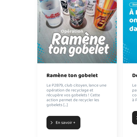
Ramène ton gobelet
D
Le P2B79, club citoyen, lance une
Le
opération de recyclage et
pa
récupère vos gobelets ! Cette
co
action permet de recycler les
à 
gobelets […]
En savoir +