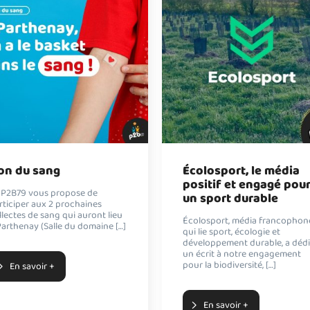
on du sang
Écolosport, le média
positif et engagé pou
 P2B79 vous propose de
un sport durable
rticiper aux 2 prochaines
llectes de sang qui auront lieu
Écolosport, média francophon
Parthenay (Salle du domaine […]
qui lie sport, écologie et
développement durable, a déd
un écrit à notre engagement
pour la biodiversité, […]
En savoir +
En savoir +